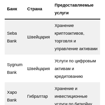
Предоставляемые
Банк
Страна
услуги
Хранение
Seba
криптоактивов,
Швейцария
Bank
торговля и
управление активами
Услуги по цифровым
Sygnum
Швейцария
активам и
Bank
кредитованию
Хранение и
Xapo
Гибралтар
инвестиционные
Bank
услуги по биткойну