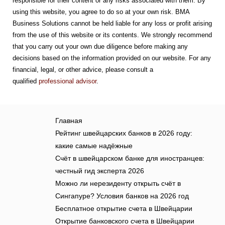
responsible for their content or any risks associated with them. By
using this website, you agree to do so at your own risk. BMA
Business Solutions cannot be held liable for any loss or profit arising
from the use of this website or its contents. We strongly recommend
that you carry out your own due diligence before making any
decisions based on the information provided on our website. For any
financial, legal, or other advice, please consult a
qualified
professional advisor
.
Главная
Рейтинг швейцарских банков в 2026 году:
какие самые надёжные
Счёт в швейцарском банке для иностранцев:
честный гид эксперта 2026
Можно ли нерезиденту открыть счёт в
Сингапуре? Условия банков на 2026 год
Бесплатное открытие счета в Швейцарии
Открытие банковского счета в Швейцарии