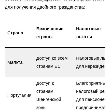
для получения двойного гражданства:
Безвизовые
Налоговые
Страна
страны
льготы
Доступ ко всем
Налоговые льго
Мальта
странам ЕС
для нерезидент
Доступ к
Благоприятный
странам
налоговый реж
Португалия
Шенгенской
для пенсионеро
зоны
предпринимате